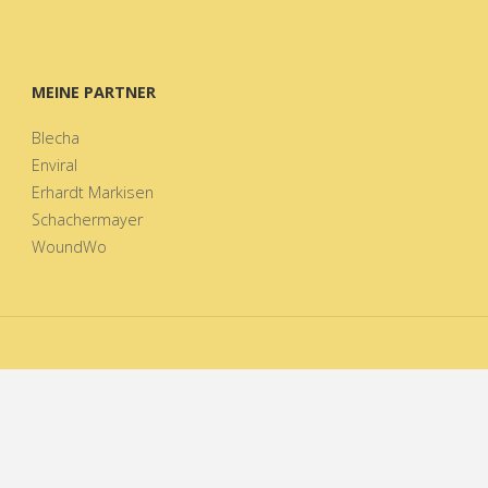
MEINE PARTNER
Blecha
Enviral
Erhardt Markisen
Schachermayer
WoundWo
©2020 Metallkontruktionen Wagner Daniel
Powered by
Fluida
&
WordPress.