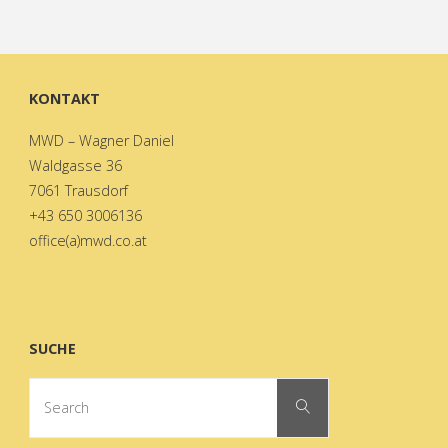
KONTAKT
MWD – Wagner Daniel
Waldgasse 36
7061 Trausdorf
+43 650 3006136
office(a)mwd.co.at
SUCHE
Search
Search
for: